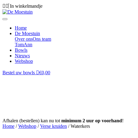
In winkelmandje
Home
De Moestuin
Over ons
Ons team
Tom
Ann
Bowls
Nieuws
Webshop
Bestel uw bowls
€0,00
Bestel je groenten en fruit online
Bestel dagverse producten en pure bereidingen met enkele klikken.
We zetten je boodschappen klaar in de winkel, zodat je ze vlot en
veilig kan afhalen.
Afhalen (bestellen) kan nu tot
minimum 2 uur op voorhand
!
Home
/
Webshop
/
Verse kruiden
/ Waterkers